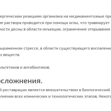
лергическим реакциям организма на медикаментозные пр
е раствора проводится при помощи иглы, что травмирует 
ости десны в области инъекции, ограничение открывания 
ыраженном стрессе, в области существующего воспаления
х веществ.
ьгетиков и антибиотиков.
 осложнения.
й реставрации является вмешательством в биологический
олнении всех клинических и технологических этапов. Нек