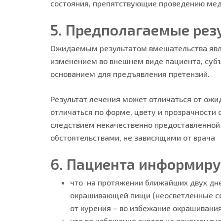
состояния, препятствующие проведению мед
5. Предполагаемые рез
Ожидаемым результатом вмешательства явля
изменением во внешнем виде пациента, субъ
основанием для предъявления претензий.
Результат лечения может отличаться от ож
отличаться по форме, цвету и прозрачности о
следствием некачественно предоставленной
обстоятельствами, не зависящими от врача
6. Пациента информиру
что на протяжении ближайших двух дне
окрашивающей пищи (неосветленные соки
от курения – во избежание окрашивания
что во избежание сколов не рекомендуе