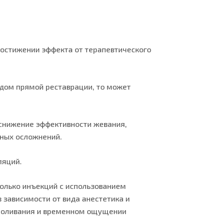
достижении эффекта от терапевтического
одом прямой реставрации, то может
 снижение эффективности жевания,
нных осложнений.
ляций.
олько инъекций с использованием
в зависимости от вида анестетика и
зболивания и временном ощущении