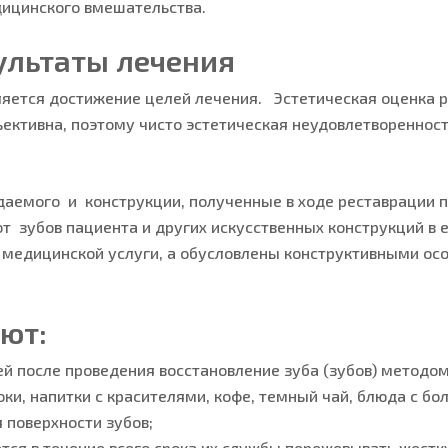
ицинского вмешательства.
ультаты лечения
ется достижение целей лечения. Эстетическая оценка ре
ективна, поэтому чисто эстетическая неудовлетвореннос
идаемого и конструкции, полученные в ходе реставрации
т зубов пациента и других искусственных конструкций в е
 медицинской услуги, а обусловлены конструктивными ос
ют:
й после проведения восстановление зуба (зубов) методо
, напитки с красителями, кофе, темный чай, блюда с боль
 поверхности зубов;
тся в течение всего срока их службы пережевывать жестк