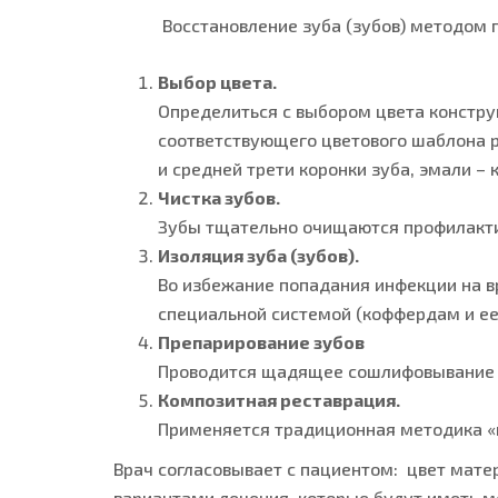
Восстановление зуба (зубов) методом пря
Выбор цвета.
Определиться с выбором цвета констру
соответствующего цветового шаблона р
и средней трети коронки зуба, эмали –
Чистка зубов.
Зубы тщательно очищаются профилакти
Изоляция зуба (зубов).
Во избежание попадания инфекции на в
специальной системой (коффердам и ее
Препарирование зубов
Проводится щадящее сошлифовывание (у
Композитная реставрация.
Применяется традиционная методика «
Врач согласовывает с пациентом: цвет мате
вариантами лечения, которые будут иметь м