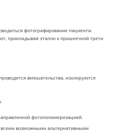
оводиться фотографирование пациента:
ют, прикладывая эталон к пришеечной трети
 проводится вмешательства, изолируются
.
направленной фотополимеризацией.
со всеми возможными альтернативными