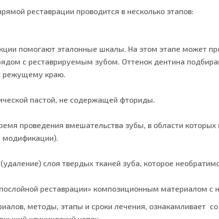
мой реставрации проводится в несколько этапов:
кции помогают эталонные шкалы. На этом этапе может пр
ядом с реставрируемым зубом. Оттенок дентина подбира
 к режущему краю.
ческой пастой, не содержащей фториды.
ремя проведения вмешательства зубы, в области которых
 модификации).
даление) слоя твердых тканей зуба, которое необратимо
послойной реставрации» композиционным материалом с 
риалов, методы, этапы и сроки лечения, ознакамливает 
еньший клинический успех.