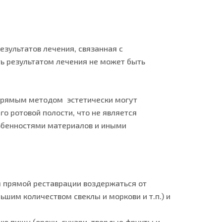
зультатов лечения, связанная с
ть результатом лечения не может быть
 прямым методом эстетически могут
го ротовой полости, что не является
обенностями материалов и иными
м прямой реставрации воздержаться от
шим количеством свеклы и моркови и т.п.) и
ую пищу (орехи, сухари, твердые фрукты и