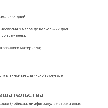
скольких дней;
ескольких часов до нескольких дней;
я со временем;
ицовочного материала;
ставленной медицинской услуги, а
ешательства
крови (лейкозы, лимфогранулематоз) и иные