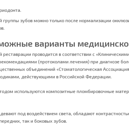
риодонта.
й группы зубов можно только после нормализации окклюз
в.
зможные варианты медицинско
й реставрации проводится в соответствии с «Клинически
 рекомендациями (протоколами лечения) при диагнозе бо
ественных объединений «Стоматологическая Ассоциация Р
одиками, действующими в Российской Федерации.
етодом используются композитные пломбировочные матер
евают под воздействием света, обладают контрастностью
ередних, так и боковых зубов.