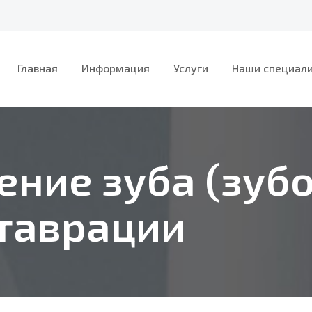
Главная
Информация
Услуги
Наши специал
ение зуба (зуб
таврации