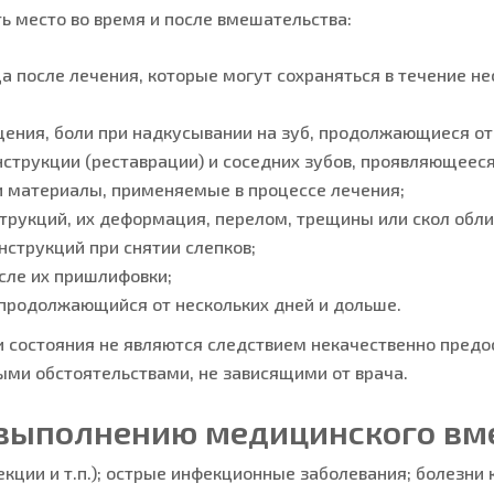
 место во время и после вмешательства:
ца после лечения, которые могут сохраняться в течение не
ия, боли при надкусывании на зуб, продолжающиеся от н
нструкции (реставрации) и соседних зубов, проявляющеес
и материалы, применяемые в процессе лечения;
трукций, их деформация, перелом, трещины или скол обл
струкций при снятии слепков;
сле их пришлифовки;
, продолжающийся от нескольких дней и дольше.
 состояния не являются следствием некачественно предо
ми обстоятельствами, не зависящими от врача.
к выполнению медицинского вм
ции и т.п.); острые инфекционные заболевания; болезни 